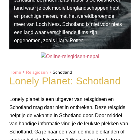
land waar je ook mooie berglandschappen hebt
en prachtige meren, met het wereldberoemde
meer van Loch Ness. Schotland is niet voor niets
een land waar verschillende films zijn
opgenomen, zoals Harry Potter.
Home
Reisgidsen
Schotland
Lonely Planet: Schotland
Lonely planet is een uitgever van reisgidsen en
Schotland mag daar niet in ontbreken. Deze reisgids
helpt je de vakantie in Schotland door. Door middel
van handige informatie vind je de leukste plekken van
Schotland. Ga je naar een van de mooie eilanden of
zoek je het stadsleven op? Waar je ook bent, deze